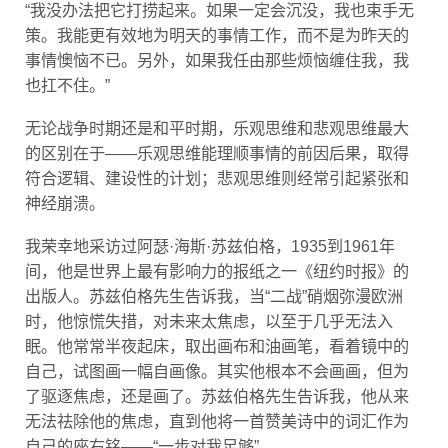
策。我能更有效地为明天的事情工作，而不是为昨天的
事情懊恼不已。另外，如果我任由那些烦恼缠住我，我
也扛不住。”
无论战争时期还是和平时期，乐观思维和悲观思维最大
的区别在于——乐观思维能理顺事情的前因后果，取得
符合逻辑、建设性的计划；悲观思维则经常引起紧张和
神经崩溃。
我荣幸地采访过阿瑟·海斯·苏兹伯格，1935到1961年
间，他是世界上最有影响力的报纸之一《纽约时报》的
出版人。苏兹伯格先生告诉我，当“二战”硝烟弥漫欧洲
时，他惊慌失措，对未来太焦虑，以至于几乎无法入
眠。他常常半夜起床，取出画布和油画笔，看着镜中的
自己，试图画一幅自画像。其实他根本不会画画，但为
了驱逐焦虑，还是画了。苏兹伯格先生告诉我，他从来
无法祛除他的焦虑，直到他将一首赞美诗中的词汇作为
自己的座右铭——“一步对我足够”。