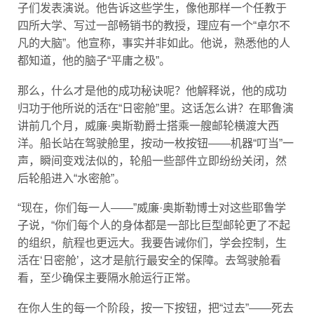
子们发表演说。他告诉这些学生，像他那样一个任教于
四所大学、写过一部畅销书的教授，理应有一个“卓尔不
凡的大脑”。他宣称，事实并非如此。他说，熟悉他的人
都知道，他的脑子“平庸之极”。
那么，什么才是他的成功秘诀呢？他解释说，他的成功
归功于他所说的活在“日密舱”里。这话怎么讲？在耶鲁演
讲前几个月，威廉·奥斯勒爵士搭乘一艘邮轮横渡大西
洋。船长站在驾驶舱里，按动一枚按钮——机器“叮当”一
声，瞬间变戏法似的，轮船一些部件立即纷纷关闭，然
后轮船进入“水密舱”。
“现在，你们每一人——”威廉·奥斯勒博士对这些耶鲁学
子说，“你们每个人的身体都是一部比巨型邮轮更了不起
的组织，航程也更远大。我要告诫你们，学会控制，生
活在‘日密舱’，这才是航行最安全的保障。去驾驶舱看
看，至少确保主要隔水舱运行正常。
在你人生的每一个阶段，按一下按钮，把“过去”——死去