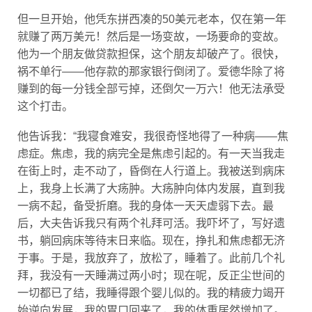
但一旦开始，他凭东拼西凑的50美元老本，仅在第一年
就赚了两万美元！然后是一场变故，一场要命的变故。
他为一个朋友做贷款担保，这个朋友却破产了。很快，
祸不单行——他存款的那家银行倒闭了。爱德华除了将
赚到的每一分钱全部亏掉，还倒欠一万六！他无法承受
这个打击。
他告诉我：“我寝食难安，我很奇怪地得了一种病——焦
虑症。焦虑，我的病完全是焦虑引起的。有一天当我走
在街上时，走不动了，昏倒在人行道上。我被送到病床
上，我身上长满了大疡肿。大疡肿向体内发展，直到我
一病不起，备受折磨。我的身体一天天虚弱下去。最
后，大夫告诉我只有两个礼拜可活。我吓坏了，写好遗
书，躺回病床等待末日来临。现在，挣扎和焦虑都无济
于事。于是，我放弃了，放松了，睡着了。此前几个礼
拜，我没有一天睡满过两小时；现在呢，反正尘世间的
一切都已了结，我睡得跟个婴儿似的。我的精疲力竭开
始逆向发展，我的胃口回来了，我的体重居然增加了。