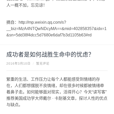
人一概不加，忘见谅！
摘自：http://mp.weixin.qq.com/s?
__biz=MzA4NTQwNDcyMA==&mid=402858357&idx=1
&sn=5dd38f4dcc5d7680e6daf7b3d1105b63#rd
成功者是如何战胜生命中的忧虑？
2016年3月10日
/
暂无评论
繁重的生活、工作压力让每个人都能感受到情绪的存
在，人们都想摆脱不良情绪，却在很多时候都被情绪牵
着鼻子走。如何能够面对现实，活得开心？今天“读写客”
推荐美国成功学大师戴尔 · 卡耐基文章，探讨人性的优点
与缺点。