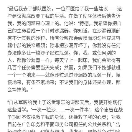
“最后我去了部队医院，一位军医给了我一些建议——这
些建议彻底改变了我的生活。在做了彻底体检后他告诉
我，我的问题是心理上的。他说：‘特德，我希望你把自
己的生命看成一个计时沙漏器。你知道，在沙漏器顶部
有不计其数的沙粒，所有沙粒都会缓慢而均匀地穿过容
器中部的狭窄瓶颈；除非把沙漏弄坏了，你我没有任何
办法能多让一粒沙子经过瓶颈。你，我，或任何别的
人，都像沙漏器一样。每天早上一起床，我们会觉得有
几百个任务需要当天完成；然而，如果我们不按部就班
一个一个地来——就像沙粒通过沙漏器的瓶颈一样，慢
慢地来，有条不紊地来；不论我们的身体还是心理，都
会垮掉的。’
“自从军医给我上了这堂难忘的课那天后，我便开始践行
这些哲学。‘一次一粒沙……一次一件事’，这个忠告在战
争期间不仅挽救了我的身体，还挽救了我的心灵；对我
目前在广告印务和平面印务公司担任的公共关系和广告
经理这个职务，也很有帮助。我发现，那些战争时期出