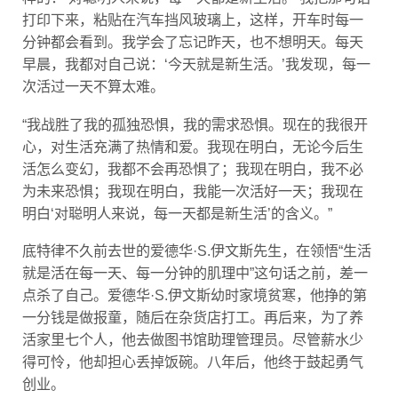
打印下来，粘贴在汽车挡风玻璃上，这样，开车时每一
分钟都会看到。我学会了忘记昨天，也不想明天。每天
早晨，我都对自己说：‘今天就是新生活。’我发现，每一
次活过一天不算太难。
“我战胜了我的孤独恐惧，我的需求恐惧。现在的我很开
心，对生活充满了热情和爱。我现在明白，无论今后生
活怎么变幻，我都不会再恐惧了；我现在明白，我不必
为未来恐惧；我现在明白，我能一次活好一天；我现在
明白‘对聪明人来说，每一天都是新生活’的含义。”
底特律不久前去世的爱德华·S.伊文斯先生，在领悟“生活
就是活在每一天、每一分钟的肌理中”这句话之前，差一
点杀了自己。爱德华·S.伊文斯幼时家境贫寒，他挣的第
一分钱是做报童，随后在杂货店打工。再后来，为了养
活家里七个人，他去做图书馆助理管理员。尽管薪水少
得可怜，他却担心丢掉饭碗。八年后，他终于鼓起勇气
创业。