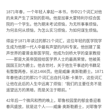
1871年春，一个年轻人拿起一本书，书中21个词汇对他
的未来产生了深刻的影响。他是加拿大蒙特利尔综合医
院的一个学生。他为期末考试烦恼，为无所事事烦恼，
为何去何从烦恼，为怎么实习烦恼，为如何谋生烦恼。
得益于1871年读过的那21个词汇，这位年轻的医学院学
生成为他那一代人中最有声望的内科专家。他创建了蜚
声世界的霍普金斯医学院，他成为剑桥大学的皇家教授
——那是大英帝国授给医学界人士的最高荣誉。他被英
国国王封为爵士。他去世时，关于他生平事迹的书籍足
有整整两卷，长达1466页。他是威廉·奥斯勒爵士。1871
年春他读过的那21个词汇出自托马斯·卡莱尔，这些词汇
让他在此后的人生中远离了烦恼：“我们的主要任务不是
遥望远方的黑暗，而是关注于眼前。”
42年后一个微风和煦的晚上，耶鲁校园里的郁金香迎着
春风盛放，就是这个人——威廉·奥斯勒爵士，对耶鲁学