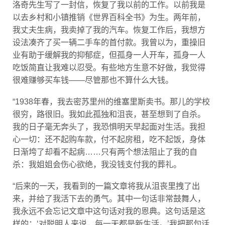
以去乡村和小镇推销《世界百科全书》为生。两年前，
我丈夫生病，我卖掉了我的汽车。恢复工作后，我想方
设法凑齐了买一辆二手车的首付款。我曾以为，重操旧
业有助于缓解我的抑郁症，但孤身一人开车，孤身一人
吃饭简直让我难以忍受。有些地方生意不好做，我觉得
很难赚够买车钱——尽管那也不算什么大钱。
“1938年春，我去密苏里州的维塞里斯卖书。那儿的学校
很穷，路很旧。我如此孤独和沮丧，甚至想到了自杀。
我的日子毫无奔头了，我恐惧明天早起面对生活。我担
心一切：还不起购车款，付不起房租，吃不起饭，身体
日渐垮了却看不起病……只有两个想法阻止了我的自
杀：我姐姐会伤心欲绝，我没钱支付我的葬礼。
“后来的一天，我看到的一篇文章将我从沮丧里拽了出
来，并给了我活下去的勇气。其中一句话非常鼓舞人，
我永远不会忘记文章中这句话对我的恩典。这句话是这
样的：‘对聪明人来说，每一天都是新生活。’我把那句话