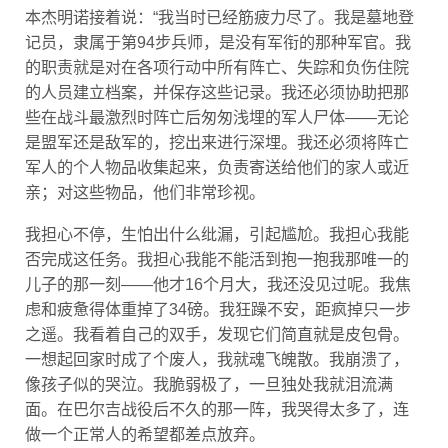
本杰明诺接着说：“我当时已经筋疲力尽了。我是墓地登
记员，隶属于第94步兵师，是没有军衔的那种军官。我
的职责就是对在各项行动中所有阵亡、失踪和负伤住院
的人员建立档案，并保存这些记录。我还必须协助把那
些在战斗最激烈时阵亡后匆匆浅埋的军人尸体——无论
是盟军还是敌军的，挖出来进行深埋。我还必须将阵亡
军人的个人物品收集起来，负责寄送给他们的家人或近
亲；对这些物品，他们非常珍视。
我担心不停，生怕出什么纰漏，引起尴尬。我担心我能
否完成这任务。我担心我能不能活到抱一抱我那唯一的
儿子的那一刻——他才16个月大，我还没见过呢。我焦
虑和疲惫得体重掉了34磅。我狂躁不安，距疯掉只一步
之遥。我看着自己的双手，发现它们简直就是皮包骨。
一想起回家时成了个废人，我就魂飞魄散。我崩溃了，
像孩子似的哭泣。我脆弱极了，一旦独处我就泪流满
面。在巴尔吉战役后不久的那一阵，我哭得太多了，连
做一个正常人的希望都差点放弃。