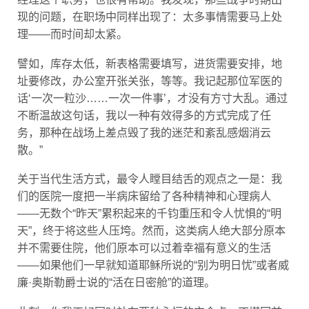
现的问题，在职场中同样出现了：太多事情需要马上处
理——而时间却太紧。
譬如，库存太低，新表格需要填写，进货需要安排，地
址要修改，办公室开张关张，等等。我记起那位军医的
话‘一次一粒沙……一次一件事’，才没有方寸大乱。通过
不断温故这句话，我以一种有效得多的方式完成了任
务，那种在战场上差点毁了我的迷茫和紊乱感烟消云
散。”
关于当代生活方式，最令人瞠目结舌的观点之一是：我
们的医院一度把一半病床留给了各种精神和心理病人
——无数个“昨天”累积起来的千钧重压和令人忧惧的“明
天”，终于将这些人压垮。然而，这类病人绝大部分原本
并不需要住院，他们原本可以过着幸福有意义的生活
——如果他们一早就知道耶稣所说的“别为明日忧”或者威
廉·奥斯勒爵士说的“活在日密舱”的道理。
此刻，你我正好同时站在两种永恒的交会点：不堪回首