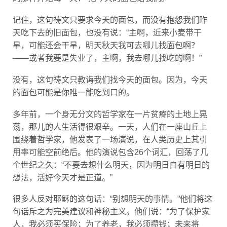
记住，这句祷文只要求今天的面包，而没有抱怨我们昨
天吃下去的旧面包，也没有说：“主啊，近来小麦带干
旱，可能还会干旱，明天秋天我可去哪儿找面包啊？
——或者我要是失业了，主啊，我去哪儿找吃的啊！”
没有，这句祷文只教诲我们找今天的面包。因为，今天
的面包可能是你唯一能吃到口的。
多年前，一个身无分文的哲学家在一片贫瘠的土地上晃
荡，那儿的人生活得很艰辛。一天，人们在一座山丘上
围绕着哲学家，他发表了一场演说，在人类历史上其引
用率可能空前绝后。他的演说包含26个词汇，回荡了几
个世纪之久：“不要去想什么明天，因为明日自有明日的
想法，活好今天才是正道。”
很多人反对耶稣的这句话：“别想明天的事情。”他们将这
句话斥之为完美建议和神秘主义。他们说：“为了保护家
人，我必须买保险；为了养老，我必须攒钱；未来将