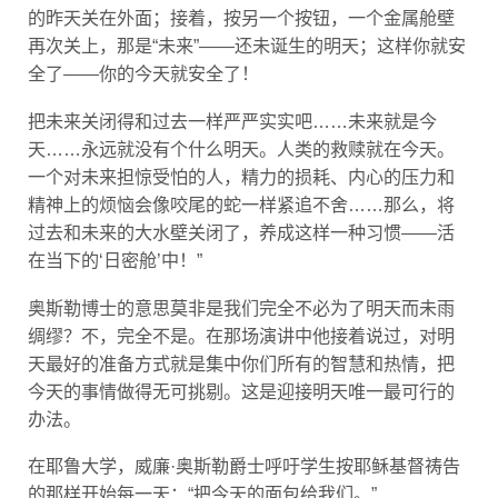
的昨天关在外面；接着，按另一个按钮，一个金属舱壁
再次关上，那是“未来”——还未诞生的明天；这样你就安
全了——你的今天就安全了！
把未来关闭得和过去一样严严实实吧……未来就是今
天……永远就没有个什么明天。人类的救赎就在今天。
一个对未来担惊受怕的人，精力的损耗、内心的压力和
精神上的烦恼会像咬尾的蛇一样紧追不舍……那么，将
过去和未来的大水壁关闭了，养成这样一种习惯——活
在当下的‘日密舱’中！”
奥斯勒博士的意思莫非是我们完全不必为了明天而未雨
绸缪？不，完全不是。在那场演讲中他接着说过，对明
天最好的准备方式就是集中你们所有的智慧和热情，把
今天的事情做得无可挑剔。这是迎接明天唯一最可行的
办法。
在耶鲁大学，威廉·奥斯勒爵士呼吁学生按耶稣基督祷告
的那样开始每一天：“把今天的面包给我们。”