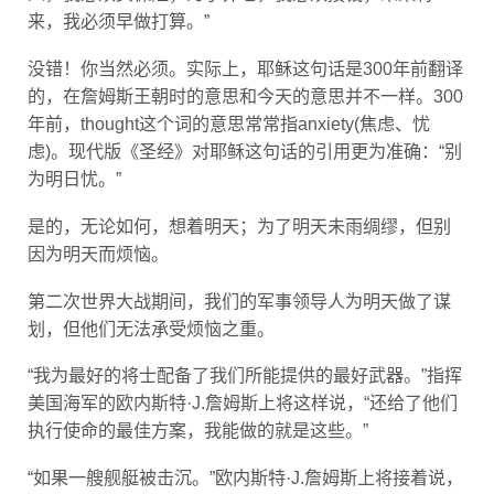
来，我必须早做打算。”
没错！你当然必须。实际上，耶稣这句话是300年前翻译
的，在詹姆斯王朝时的意思和今天的意思并不一样。300
年前，thought这个词的意思常常指anxiety(焦虑、忧
虑)。现代版《圣经》对耶稣这句话的引用更为准确：“别
为明日忧。”
是的，无论如何，想着明天；为了明天未雨绸缪，但别
因为明天而烦恼。
第二次世界大战期间，我们的军事领导人为明天做了谋
划，但他们无法承受烦恼之重。
“我为最好的将士配备了我们所能提供的最好武器。”指挥
美国海军的欧内斯特·J.詹姆斯上将这样说，“还给了他们
执行使命的最佳方案，我能做的就是这些。”
“如果一艘舰艇被击沉。”欧内斯特·J.詹姆斯上将接着说，
“我没办法把它打捞起来。如果一定会沉没，我也束手无