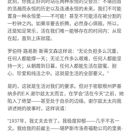
的浩瀚而永恒的历史以及连通永恒的未来。我们不可能
置身一种永恒里——不可能！甚至不可能活在被分割的
一秒钟之内。如果非要去折腾，必然身心俱毁。所以，
还是知足常乐，活在我们唯一能够存在的时间内：从现
在起，直到上床就寝。
罗伯特·路易斯·斯蒂文森这样说：“无论负担多么沉重，
任何人都能撑一天；无论工作多么艰难，任何人都能坚
持一天；从朝霞到日暮，任何人都能生活在甜蜜、耐
心、珍爱和纯洁之中。这就是生活的全部要义。”
是的，这就是生活对我们的要求。但对于密歇根州萨基
纳多的E.K.谢尔兹太太而言，在学会“活在今天”之前，她
陷入了绝望——甚至处于自杀的边缘。谢尔兹太太向我
讲述她的故事时，这样说道：
“1937年，我丈夫去世了。我极度抑郁——几乎不名一
文。我给我的前雇主——堪萨斯市洛奇福勒公司的里奥·
洛奇先生写了一封信，恢复了我以前的工作。以前我是