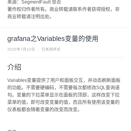
著作权归作者所有。商业转载请联系作者获得授权，非
商业转载请注明出处。
grafana之Variables变量的使用
G
2020年7月13日
/
已关闭评论
R
A
F
A
介绍
N
A
之
Variables变量提供了用户和面板交互，并动态刷新面板
V
A
的功能。不需要硬编码，不需要每次都修改SQL查询语
R
句。变量的下拉菜单显示在面板的顶部，这样改变下拉
I
A
菜单的值，即可改变变量的值，而且所有使用该变量的
B
L
仪表板都会随着变量的改变而改变。
E
S
变
量
的
变量.png