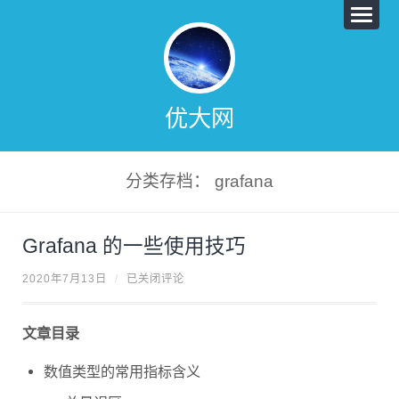
优大网
分类存档： grafana
Grafana 的一些使用技巧
G
2020年7月13日
/
已关闭评论
R
A
F
A
文章目录
N
A
的
数值类型的常用指标含义
一
些