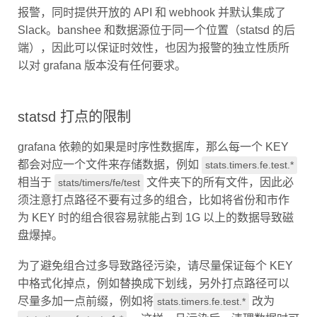
报警，同时提供开放的 API 和 webhook 并默认集成了
Slack。banshee 和数据源位于同一个位置（statsd 的后
端），因此可以保证时效性，也因为报警的独立性质所
以对 grafana 版本没有任何要求。
statsd 打点的限制
grafana 依赖的如果是时序性数据库，那么每一个 KEY
都会对应一个文件来存储数据，例如
stats.timers.fe.test.*
相当于
文件夹下的所有文件，因此必
stats/timers/fe/test
须注意打点路径不要有过多的组合，比如将省份和市作
为 KEY 时的组合很容易就能占到 1G 以上的数据导致磁
盘爆掉。
为了避免组合过多导致路径污染，请尽量保证每个 KEY
中格式化掉点，例如替换成下划线，另外打点路径可以
尽量多加一点前缀，例如将
改为
stats.timers.fe.test.*
，这样一旦污染后，清理数据时可
stats.timers.fe.test.v1.*