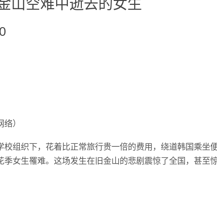
旧金山空难中逝去的女生
0
网络）
学校组织下，花着比正常旅行贵一倍的费用，绕道韩国乘坐
花季女生罹难。这场发生在旧金山的悲剧震惊了全国，甚至