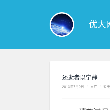
优大
还逝者以宁静
2013年7月9日
/
文广
/
暂