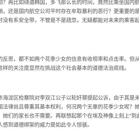
动？再比如绕道韩国，多飞那么长的时间，竟然比乘坐国内
销，还是国内航空公司平时存在牟取暴利的恶行？更重要的
时没有系安全带，不管是不是疏忽，无疑都能对未来的乘客
的反思，都不如两个花季少女的信息有收视率和点击率。但
这样的关注度显然在挑战这个社会基本的道德法治底线。
市海淀区检察院对李双江公子以轮奸罪提起公诉，由于其是
国法律尚且尊重其基本权利，何况两个无辜的花季少女呢？
她们的家长也不需要。再联想起那个在埃及神像上刻上“到此
人感到道德绑架的威力是如此令人惊骇。