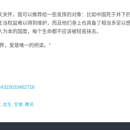
文关怀，我可以推荐给一些发挥的对象：比如中国死于井下
正当权益难以得到维护，而且他们身上也具备了相当多足以
人为本的国度，每个生命都不应该被轻易抹去。
界，爱是唯一的桥梁。”
/224315033462716
家
,
女生
,
空难
,
腾讯