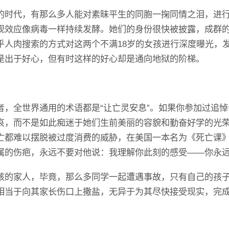
的时代，有那么多人能对素昧平生的同胞一掬同情之泪，进
观效应像病毒一样持续发酵。她们的身份很快被披露，成群
乎人肉搜索的方式对这两个不满18岁的女孩进行深度曝光，
是出于好心，但有时这样的好心却是通向地狱的阶梯。
者，全世界通用的术语都是“让亡灵安息”。如果你参加过追
哀，而不是如此痴迷于她们生前美丽的容貌和勤奋好学的光
亡都难以摆脱被过度消费的威胁，在美国一本名为《死亡课
属的伤疤，永远不要对他说：我理解你此刻的感受——你永
孩的家人，毕竟，那么多同学一起遭遇事故，只有自己的孩
相当于向其家长伤口上撒盐，无异于为其尽快接受现实，完