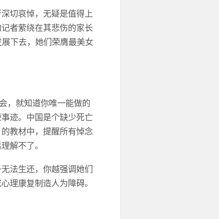
行深切哀悼，无疑是值得上
的记者萦绕在其悲伤的家长
发展下去，她们荣膺最美女
悼会，就知道你唯一能做的
荣事迹。中国是个缺少死亡
》的教材中，提醒所有悼念
远理解不了。
子无法生还，你越强调她们
成心理康复制造人为障碍。