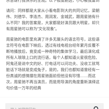
乐意遂行我快乐的主观。以下极度剧透，小心被我雷到
请问：同样都是大家从小看电影到大的共同记忆，梁朝
伟、刘德华、李连杰、周润发、金城武，跟周星驰有什
么不同？我的答案是，大家都是好演员跟大明星，却只
有周星驰可以称为“文化现象”。
周星驰的电影里充满了许多无厘头的语言符号，这些语
言符号在电影下映后，透过有线电视台经年累月反覆不
断地播放后，竟变成一种奇特的集体学习，最后演化成
所有人琅琅上口的流行语，每个人都知道火星很危险、
阿鬼还是说中文的好、打电话可以问功夫、没收工就骂
脏话下场就是变成兔子，是的，我们也都知道曾经有一
份真诚的感情摆在周星驰面前但他没有珍惜……而这
次，周星驰不再当演员，而是用导演的角度重新演绎这
句价值一万年的经典