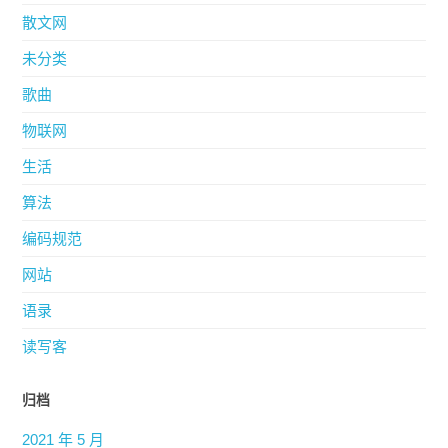
散文网
未分类
歌曲
物联网
生活
算法
编码规范
网站
语录
读写客
归档
2021 年 5 月