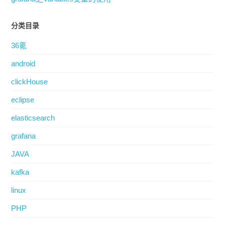
分类目录
36氪
android
clickHouse
eclipse
elasticsearch
grafana
JAVA
kafka
linux
PHP